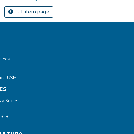
Full item page
a
gicas
tica USM
ES
 y Sedes
idad