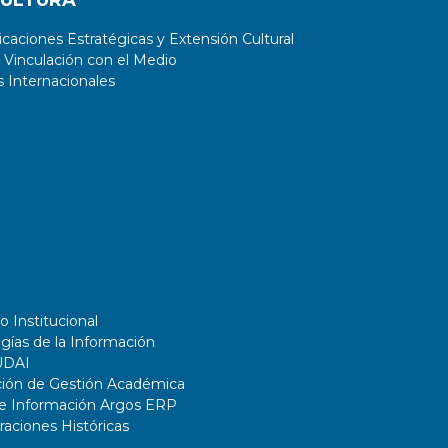
CULTURA
aciones Estratégicas y Extensión Cultural
 Vinculación con el Medio
 Internacionales
o Institucional
gías de la Información
UDAI
ción de Gestión Académica
de Información Argos ERP
ciones Históricas