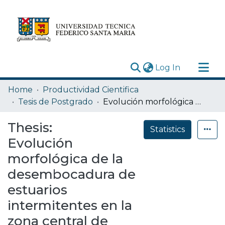
(current)
Log In
Research Outputs
Home
Productividad Cientifica
Statistics
Tesis de Postgrado
Evolución morfológica de la desembocadura de estuarios intermitentes en la zona central de Chile y su relación con el caudal del río aportante
Acerca de
Thesis:
Statistics
Depósito
Evolución
morfológica de la
desembocadura de
estuarios
intermitentes en la
zona central de