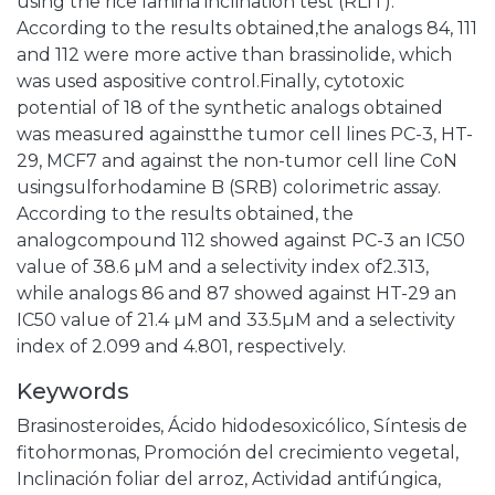
using the rice lamina inclination test (RLIT).
According to the results obtained,the analogs 84, 111
and 112 were more active than brassinolide, which
was used aspositive control.Finally, cytotoxic
potential of 18 of the synthetic analogs obtained
was measured againstthe tumor cell lines PC-3, HT-
29, MCF7 and against the non-tumor cell line CoN
usingsulforhodamine B (SRB) colorimetric assay.
According to the results obtained, the
analogcompound 112 showed against PC-3 an IC50
value of 38.6 µM and a selectivity index of2.313,
while analogs 86 and 87 showed against HT-29 an
IC50 value of 21.4 µM and 33.5µM and a selectivity
index of 2.099 and 4.801, respectively.
Keywords
Brasinosteroides
,
Ácido hidodesoxicólico
,
Síntesis de
fitohormonas
,
Promoción del crecimiento vegetal
,
Inclinación foliar del arroz
,
Actividad antifúngica
,