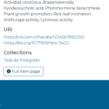
Actividad citotóxica
,
Brassinosteroids
,
Hyodeoxycholic acid
,
Phytohormone biosynthesis
,
Plant growth promotion
,
Rice leaf inclination
,
Antifungal activity
,
Cytotoxic activity
URI
https://cris.usm.cl/handle/123456789/2392
https://doi.org/10.71959/rdre-3w22
Collections
Tesis de Postgrado
Full item page
a