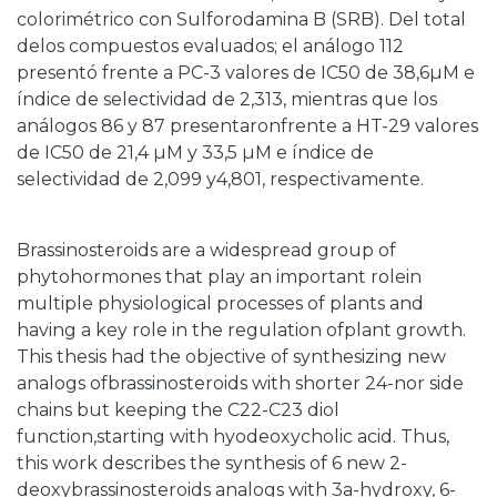
colorimétrico con Sulforodamina B (SRB). Del total
delos compuestos evaluados; el análogo 112
presentó frente a PC-3 valores de IC50 de 38,6µM e
índice de selectividad de 2,313, mientras que los
análogos 86 y 87 presentaronfrente a HT-29 valores
de IC50 de 21,4 µM y 33,5 µM e índice de
selectividad de 2,099 y4,801, respectivamente.
Brassinosteroids are a widespread group of
phytohormones that play an important rolein
multiple physiological processes of plants and
having a key role in the regulation ofplant growth.
This thesis had the objective of synthesizing new
analogs ofbrassinosteroids with shorter 24-nor side
chains but keeping the C22-C23 diol
function,starting with hyodeoxycholic acid. Thus,
this work describes the synthesis of 6 new 2-
deoxybrassinosteroids analogs with 3a-hydroxy, 6-