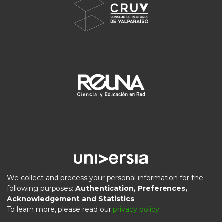
We collect and process your personal information for the
following purposes:
Authentication, Preferences,
Acknowledgement and Statistics
.
DSpace software
copyright © 2002-2026
LYRASIS
To learn more, please read our
privacy policy
.
Privacy
End User
Send
Cookie