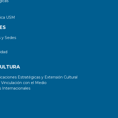
gicas
tica USM
ES
 y Sedes
idad
CULTURA
aciones Estratégicas y Extensión Cultural
 Vinculación con el Medio
 Internacionales