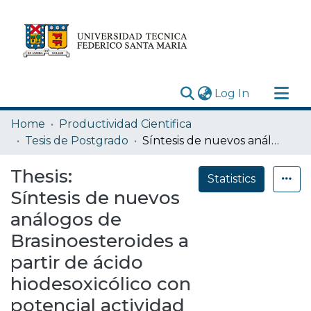
(current)
Log In
Research Outputs
Home
Productividad Cientifica
Statistics
Tesis de Postgrado
Síntesis de nuevos análogos de Brasinoesteroides a partir de ácido hiodesoxicólico con potencial actividad antifúngica y antineoplásica
Acerca de
Thesis:
Statistics
Depósito
Síntesis de nuevos
análogos de
Brasinoesteroides a
partir de ácido
hiodesoxicólico con
potencial actividad