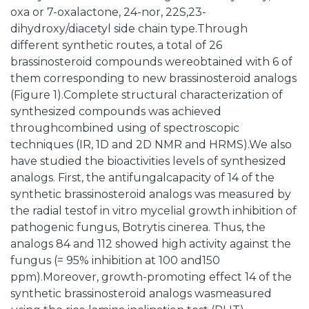
oxa or 7-oxalactone, 24-nor, 22S,23-
dihydroxy/diacetyl side chain type.Through
different synthetic routes, a total of 26
brassinosteroid compounds wereobtained with 6 of
them corresponding to new brassinosteroid analogs
(Figure 1).Complete structural characterization of
synthesized compounds was achieved
throughcombined using of spectroscopic
techniques (IR, 1D and 2D NMR and HRMS).We also
have studied the bioactivities levels of synthesized
analogs. First, the antifungalcapacity of 14 of the
synthetic brassinosteroid analogs was measured by
the radial testof in vitro mycelial growth inhibition of
pathogenic fungus, Botrytis cinerea. Thus, the
analogs 84 and 112 showed high activity against the
fungus (= 95% inhibition at 100 and150
ppm).Moreover, growth-promoting effect 14 of the
synthetic brassinosteroid analogs wasmeasured