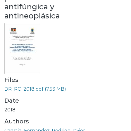
antifúngica y
antineoplásica
Files
DR_RC_2018.pdf
(7.53 MB)
Date
2018
Authors
Carvajal Fernandez, Rodrigo Javier