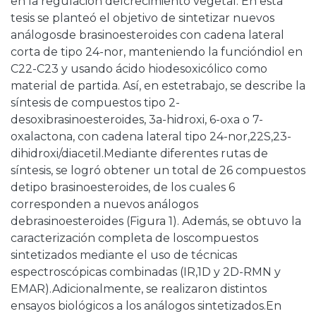
en la regulación delcrecimiento vegetal. En esta
tesis se planteó el objetivo de sintetizar nuevos
análogosde brasinoesteroides con cadena lateral
corta de tipo 24-nor, manteniendo la funcióndiol en
C22-C23 y usando ácido hiodesoxicólico como
material de partida. Así, en estetrabajo, se describe la
síntesis de compuestos tipo 2-
desoxibrasinoesteroides, 3a-hidroxi, 6-oxa o 7-
oxalactona, con cadena lateral tipo 24-nor,22S,23-
dihidroxi/diacetil.Mediante diferentes rutas de
síntesis, se logró obtener un total de 26 compuestos
detipo brasinoesteroides, de los cuales 6
corresponden a nuevos análogos
debrasinoesteroides (Figura 1). Además, se obtuvo la
caracterización completa de loscompuestos
sintetizados mediante el uso de técnicas
espectroscópicas combinadas (IR,1D y 2D-RMN y
EMAR).Adicionalmente, se realizaron distintos
ensayos biológicos a los análogos sintetizados.En