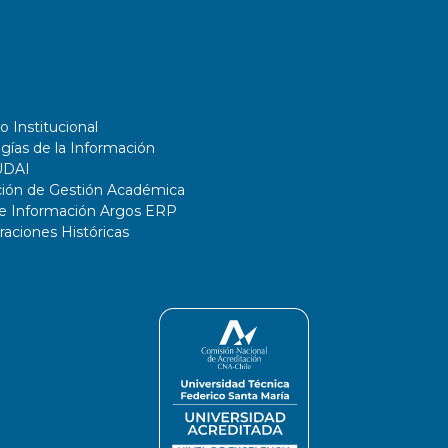
o Institucional
gías de la Información
UDAI
ción de Gestión Académica
de Información Argos ERP
ciones Históricas