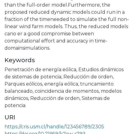
than the full-order model.Furthermore, the
proposed reduced dynamic models could run in a
fraction of the timeneeded to simulate the full non-
linear wind farm models. Thus, the reduced models
cano er a good compromise between
computational effort and accuracy in time-
domainsimulations.
Keywords
Penetración de energía eólica
,
Estudios dinámicos
de sistemas de potencia
,
Reducción de orden
,
Parques eólicos
,
energía eólica
,
truncamiento
balanceado
,
coincidencia de momentos
,
modelos
dinámicos
,
Reducción de orden
,
Sistemas de
potencia
URI
https://cris.usm.cl/handle/123456789/2305
https://doi.org/10.71959/k7ew-s793