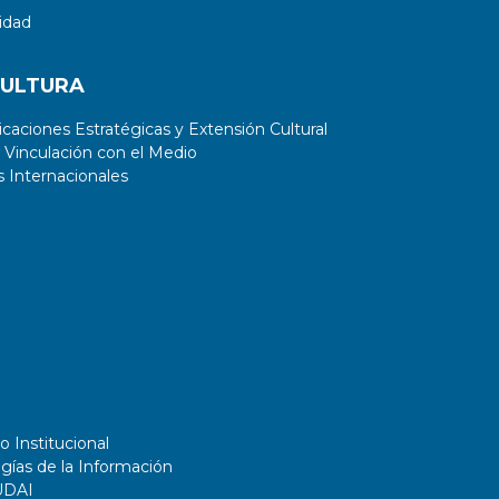
idad
CULTURA
aciones Estratégicas y Extensión Cultural
 Vinculación con el Medio
 Internacionales
o Institucional
gías de la Información
UDAI