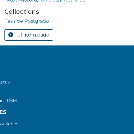
Collections
Tesis de Postgrado
Full item page
a
gicas
tica USM
ES
 y Sedes