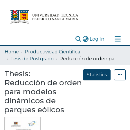
(current)
Log In
Research Outputs
Home
Productividad Cientifica
Statistics
Tesis de Postgrado
Reducción de orden para modelos dinámicos de parques eólicos
Acerca de
Thesis:
Statistics
Depósito
Reducción de orden
para modelos
dinámicos de
parques eólicos