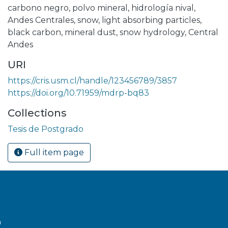
carbono negro
,
polvo mineral
,
hidrología nival
,
Andes Centrales
,
snow
,
light absorbing particles
,
black carbon
,
mineral dust
,
snow hydrology
,
Central
Andes
URI
https://cris.usm.cl/handle/123456789/3857
https://doi.org/10.71959/mdrp-bq83
Collections
Tesis de Postgrado
Full item page
a