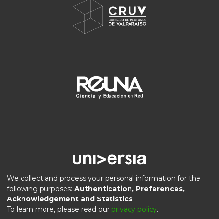
We collect and process your personal information for the
following purposes:
Authentication, Preferences,
Acknowledgement and Statistics
.
DSpace software
copyright © 2002-2026
LYRASIS
To learn more, please read our
privacy policy
.
Privacy
End User
Send