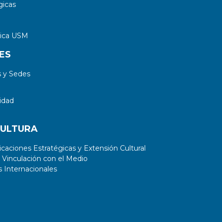
gicas
tica USM
ES
 y Sedes
idad
CULTURA
aciones Estratégicas y Extensión Cultural
 Vinculación con el Medio
 Internacionales