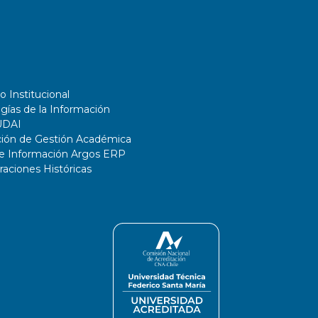
o Institucional
gías de la Información
UDAI
ción de Gestión Académica
de Información Argos ERP
ciones Históricas