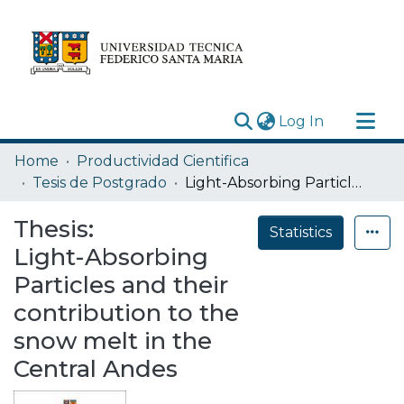
(current)
Log In
Research Outputs
Home
Productividad Cientifica
Statistics
Tesis de Postgrado
Light-Absorbing Particles and their contribution to the snow melt in the Central Andes
Acerca de
Thesis:
Statistics
Depósito
Light-Absorbing
Particles and their
contribution to the
snow melt in the
Central Andes