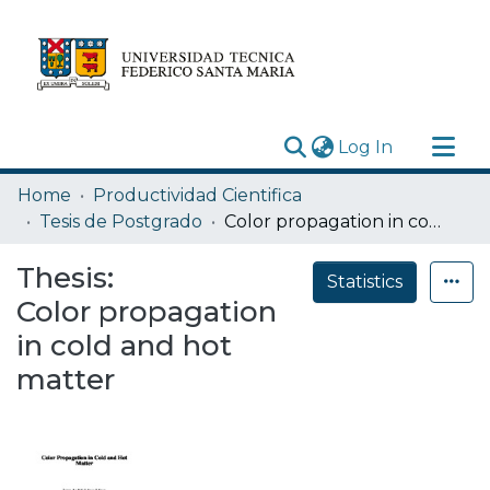
(current)
Log In
Research Outputs
Home
Productividad Cientifica
Statistics
Tesis de Postgrado
Color propagation in cold and hot matter
Acerca de
Thesis:
Statistics
Depósito
Color propagation
in cold and hot
matter