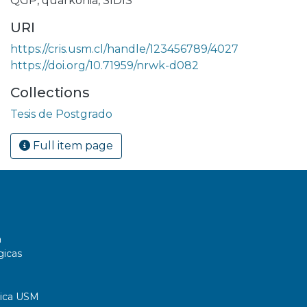
QGP
,
quarkonia
,
SIDIS
URI
https://cris.usm.cl/handle/123456789/4027
https://doi.org/10.71959/nrwk-d082
Collections
Tesis de Postgrado
Full item page
a
gicas
tica USM