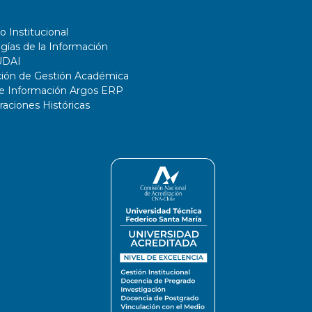
o Institucional
gías de la Información
UDAI
ción de Gestión Académica
de Información Argos ERP
ciones Históricas