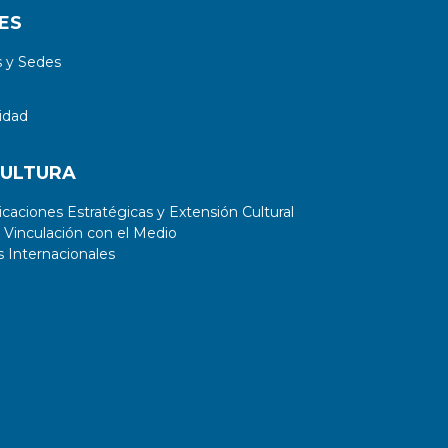
ES
 y Sedes
idad
CULTURA
aciones Estratégicas y Extensión Cultural
 Vinculación con el Medio
 Internacionales