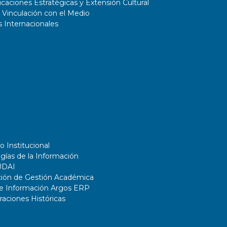
aciones Estratégicas y Extensión Cultural
 Vinculación con el Medio
 Internacionales
o Institucional
gías de la Información
UDAI
ción de Gestión Académica
de Información Argos ERP
ciones Históricas