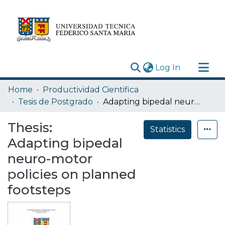
(current)
Log In
Research Outputs
Home
Productividad Cientifica
Statistics
Tesis de Postgrado
Adapting bipedal neuro-motor policies on planned footsteps
Acerca de
Thesis:
Statistics
Depósito
Adapting bipedal
neuro-motor
policies on planned
footsteps