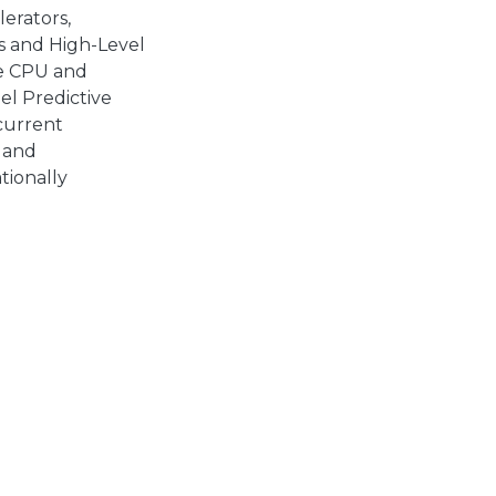
erators,
s and High-Level
te CPU and
l Predictive
 current
s and
tionally