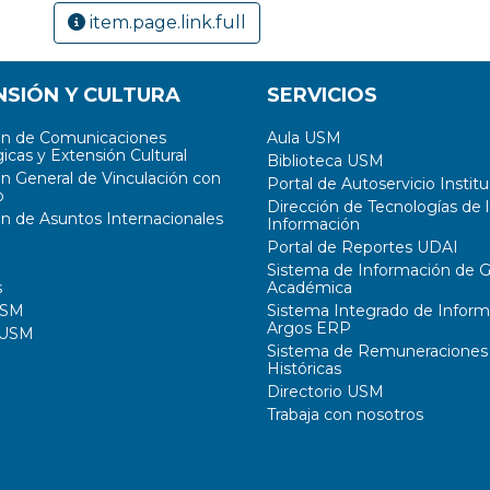
item.page.link.full
NSIÓN Y CULTURA
SERVICIOS
ón de Comunicaciones
Aula USM
icas y Extensión Cultural
Biblioteca USM
ón General de Vinculación con
Portal de Autoservicio Institu
o
Dirección de Tecnologías de l
ón de Asuntos Internacionales
Información
Portal de Reportes UDAI
Sistema de Información de G
s
Académica
USM
Sistema Integrado de Inform
Argos ERP
 USM
Sistema de Remuneraciones
Históricas
Directorio USM
Trabaja con nosotros