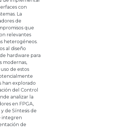
ad de implementar
terfaces con
stemas. La
adores de
ompromisos que
son relevantes
as heterogéneos.
os al diseño
 de hardware para
as modernas,
 uso de estos
 potencialmente
es han explorado
ación del Control
nde analizar la
adores en FPGA,
y de Síntesis de
e integren
entación de