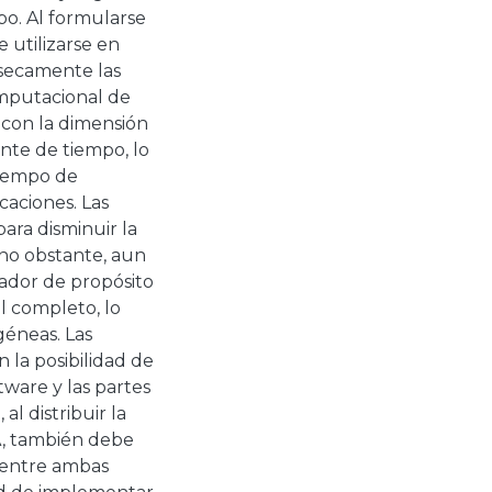
po. Al formularse
utilizarse en
nsecamente las
omputacional de
a con la dimensión
onte de tiempo, lo
tiempo de
caciones. Las
ara disminuir la
no obstante, aun
ador de propósito
l completo, lo
géneas. Las
la posibilidad de
tware y las partes
l distribuir la
A, también debe
 entre ambas