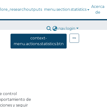
Acerca
lore_researchoutputs
menu.section.statistics
de
nav.login
context-
menu.actions.statistics.btn
o
e control
omportamiento de
ciones y seguir