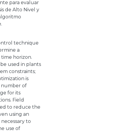
ante para evaluar
is de Alto Nivel y
algoritmo
.
ontrol technique
termine a
 time horizon.
be used in plants
tem constraints;
timization is
he number of
e for its
ions. Field
ed to reduce the
even using an
 necessary to
he use of