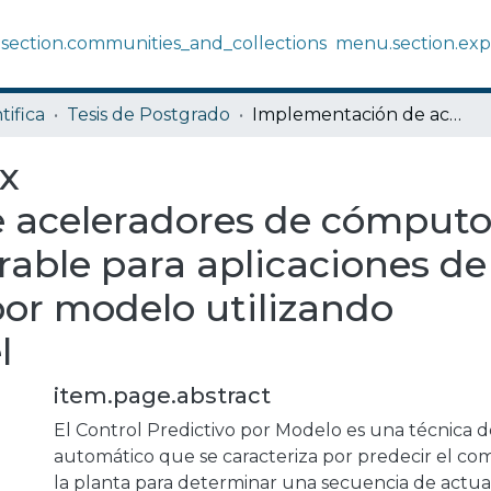
section.communities_and_collections
menu.section.exp
tifica
Tesis de Postgrado
Implementación de aceleradores de cómputo en lógica reconfigurable para aplicaciones de control predictivo por modelo utilizando síntesis de alto nivel
ix
 aceleradores de cómput
rable para aplicaciones de
por modelo utilizando
l
item.page.abstract
El Control Predictivo por Modelo es una técnica d
automático que se caracteriza por predecir el c
la planta para determinar una secuencia de actua