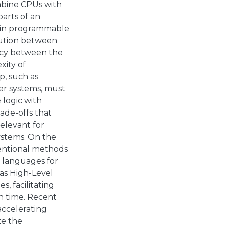
mbine CPUs with
parts of an
s in programmable
cution between
ncy between the
xity of
p, such as
her systems, must
logic with
ade-offs that
relevant for
ystems. On the
ventional methods
anguages ​​for
as High-Level
, facilitating
gn time. Recent
accelerating
ze the