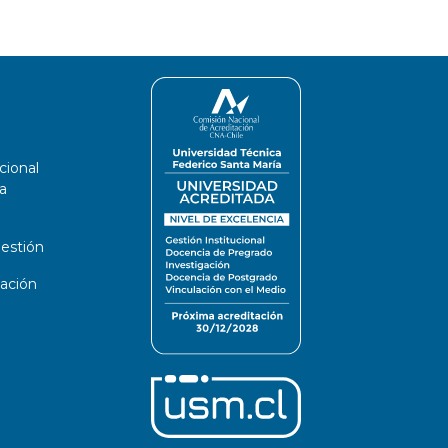
cional
a
estión
ación