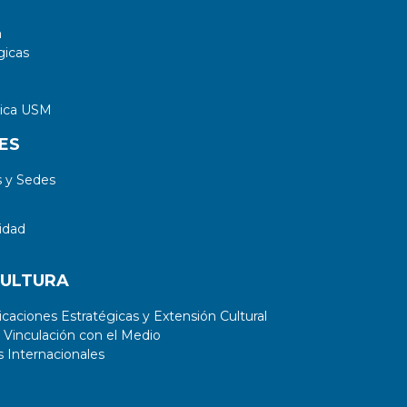
a
gicas
tica USM
ES
 y Sedes
idad
CULTURA
aciones Estratégicas y Extensión Cultural
 Vinculación con el Medio
 Internacionales