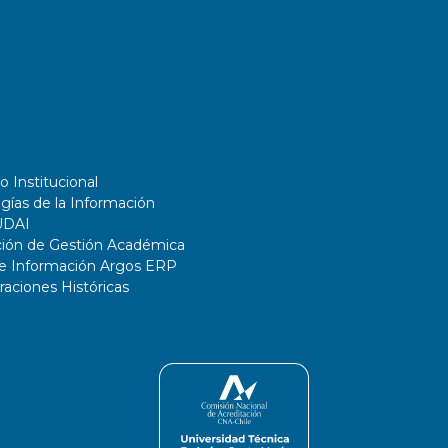
o Institucional
gías de la Información
UDAI
ción de Gestión Académica
de Información Argos ERP
ciones Históricas