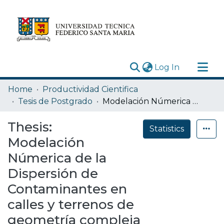
(current)
Log In
Research Outputs
Home
Productividad Cientifica
Statistics
Tesis de Postgrado
Modelación Númerica de la Dispersión de Contaminantes en calles y terrenos de geometría compleja
Acerca de
Thesis:
Statistics
Depósito
Modelación
Númerica de la
Dispersión de
Contaminantes en
calles y terrenos de
geometría compleja