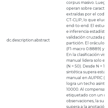
corpus masivo. Luego, 
operan sobre caracter
extraídas por el codi
CT-CLIP, lo que elud
end-to-end. El estudi
e inferencia estadíst
validación cruzada pa
dc.description.abstract
partición. El oráculo 
(F1-macro 0.8889) y es
En la clasificación visu
manual lidera solo e
(N = 50). Desde N = 10
sintética supera estad
manual en AUPRC (0.51
logra un techo asintó
10000. Al compensar e
etiquetado con un m
observaciones, la supe
supera a la anotación