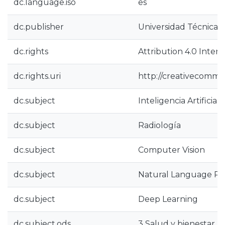
dc.language.iso
es
dc.publisher
Universidad Técnica 
dc.rights
Attribution 4.0 Intern
dc.rights.uri
http://creativecommon
dc.subject
Inteligencia Artificial
dc.subject
Radiología
dc.subject
Computer Vision
dc.subject
Natural Language Pr
dc.subject
Deep Learning
dc.subject.ods
3 Salud y bienestar