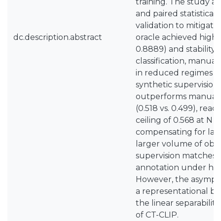
training. The study ap
and paired statistical
validation to mitigate 
dc.description.abstract
oracle achieved high f
0.8889) and stability (
classification, manual
in reduced regimes (N
synthetic supervision s
outperforms manual 
(0.518 vs. 0.499), rea
ceiling of 0.568 at N =
compensating for labe
larger volume of obs
supervision matches 
annotation under har
However, the asympto
a representational bo
the linear separability
of CT-CLIP.