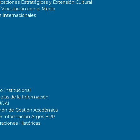
aciones Estratégicas y Extensión Cultural
 Vinculación con el Medio
 Internacionales
o Institucional
gías de la Información
UDAI
ción de Gestión Académica
de Información Argos ERP
ciones Históricas