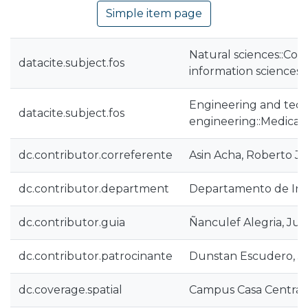
Simple item page
Natural sciences::Co
datacite.subject.fos
information sciences
Engineering and tech
datacite.subject.fos
engineering::Medical
dc.contributor.correferente
Asin Acha, Roberto Ja
dc.contributor.department
Departamento de Inf
dc.contributor.guia
Ñanculef Alegria, Jua
dc.contributor.patrocinante
Dunstan Escudero, Jo
dc.coverage.spatial
Campus Casa Central 