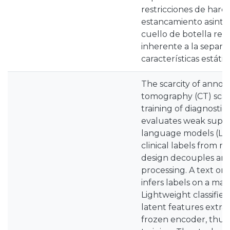
restricciones de hard
estancamiento asintó
cuello de botella rep
inherente a la separab
características estáti
The scarcity of anno
tomography (CT) scans
training of diagnostic
evaluates weak superv
language models (LL
clinical labels from r
design decouples ann
processing. A text or
infers labels on a mas
Lightweight classifie
latent features extra
frozen encoder, thus