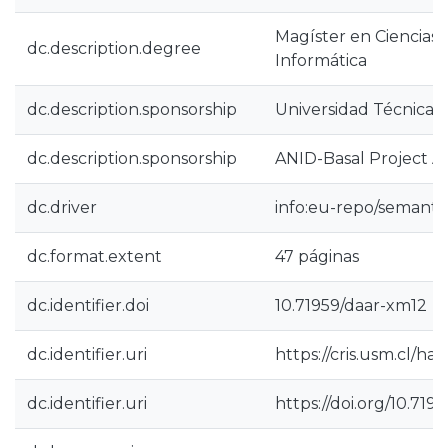
Magíster en Ciencias 
dc.description.degree
Informática
dc.description.sponsorship
Universidad Técnica 
dc.description.sponsorship
ANID-Basal Project A
dc.driver
info:eu-repo/semanti
dc.format.extent
47 páginas
dc.identifier.doi
10.71959/daar-xm12
dc.identifier.uri
https://cris.usm.cl/h
dc.identifier.uri
https://doi.org/10.719