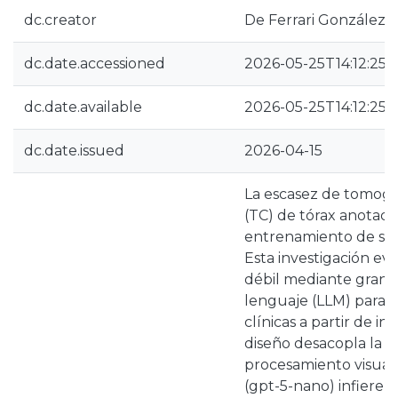
dc.creator
De Ferrari González,
dc.date.accessioned
2026-05-25T14:12:25Z
dc.date.available
2026-05-25T14:12:25Z
dc.date.issued
2026-04-15
La escasez de tomogr
(TC) de tórax anotada
entrenamiento de sis
Esta investigación eva
débil mediante gran
lenguaje (LLM) para 
clínicas a partir de in
diseño desacopla la a
procesamiento visual.
(gpt-5-nano) infiere 