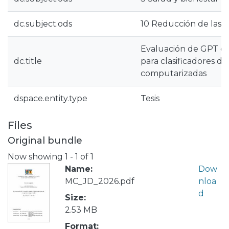
dc.subject.ods
10 Reducción de las 
Evaluación de GPT c
dc.title
para clasificadores d
computarizadas
dspace.entity.type
Tesis
Files
Original bundle
Now showing
1 - 1 of 1
Name:
Dow
MC_JD_2026.pdf
nloa
d
Size:
2.53 MB
Format: