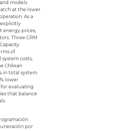
 and models
atch at the lower
operation. As a
xplicitly
t energy prices,
ators. Three CRM
 Capacity
erms of
al system costs,
he Chilean
% in total system
8% lower
 for evaluating
ies that balance
ls.
rogramación
muneración por