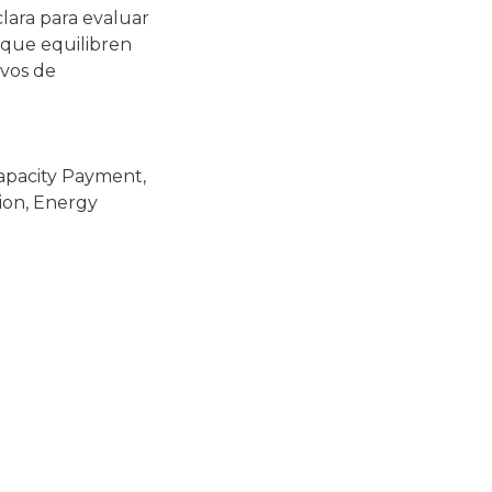
lara para evaluar
s que equilibren
ivos de
apacity Payment
,
ion
,
Energy