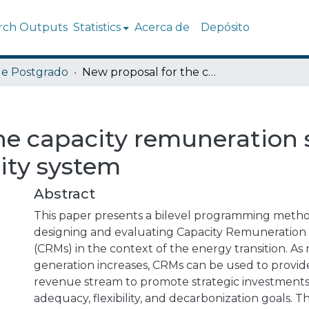
rch Outputs
Statistics
Acerca de
Depósito
de Postgrado
New proposal for the capacity remuneration scheme in the Chilean electricity system
he capacity remuneration
city system
Abstract
This paper presents a bilevel programming meth
designing and evaluating Capacity Remuneratio
(CRMs) in the context of the energy transition. A
generation increases, CRMs can be used to provide
revenue stream to promote strategic investment
adequacy, flexibility, and decarbonization goals. Th