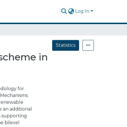
Log In
Statistics
 scheme in
odology for
n Mechanisms
s renewable
 an additional
s supporting
e bilevel