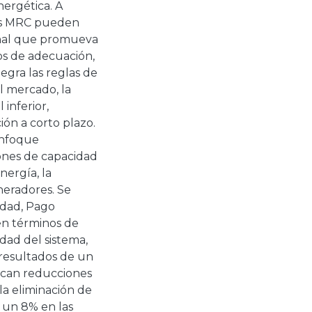
nergética. A
os MRC pueden
ional que promueva
vos de adecuación,
tegra las reglas de
l mercado, la
inferior,
ión a corto plazo.
enfoque
ones de capacidad
nergía, la
neradores. Se
idad, Pago
en términos de
idad del sistema,
 resultados de un
dican reducciones
la eliminación de
 un 8% en las