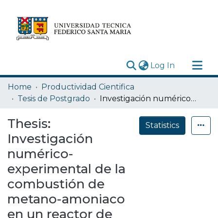
(current)
Log In
Research Outputs
Home
Productividad Cientifica
Statistics
Tesis de Postgrado
Investigación numérico-experimental de la combustión de metano-amoniaco en un reactor de medio poroso de flujo recíproco
Acerca de
Thesis:
Statistics
Depósito
Investigación
numérico-
experimental de la
combustión de
metano-amoniaco
en un reactor de