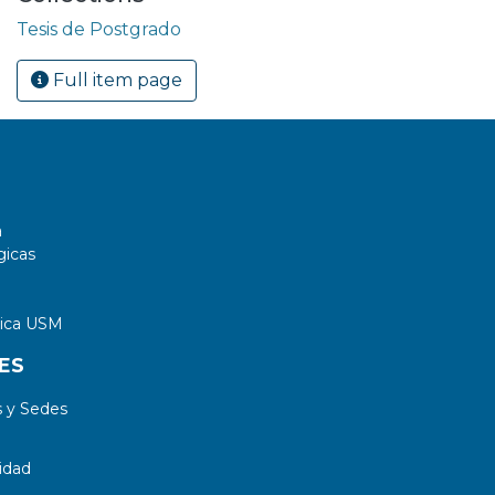
Tesis de Postgrado
Full item page
a
gicas
tica USM
ES
 y Sedes
idad