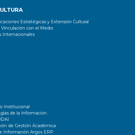
CULTURA
aciones Estratégicas y Extensión Cultural
 Vinculación con el Medio
 Internacionales
o Institucional
gías de la Información
UDAI
ción de Gestión Académica
de Información Argos ERP