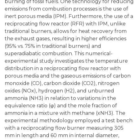
burning of fossil fuels. One technology for reducing
emissions from combustion processes is the use of
inert porous media (IPM). Furthermore, the use of a
reciprocating flow reactor (RFR) with IPM, unlike
traditional burners, allows for heat recovery from
the exhaust gases, resulting in higher efficiencies
(95% vs. 75% in traditional burners) and
superadiabatic combustion. This numerical-
experimental study investigates the temperature
distribution in a reciprocating flow reactor with
porous media and the gaseous emissions of carbon
monoxide (CO), carbon dioxide (CO2), nitrogen
oxides (NOx), hydrogen (H2), and unburned
ammonia (NH3) in relation to variations in the
equivalence ratio (φ) and the mole fraction of
ammonia in a mixture with methane (xNH3). The
experimental methodology employed a test bench
with a reciprocating flow burner measuring 305
mm in length and 60 mm in internal diameter,