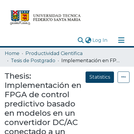
(current)
Log In
Research Outputs
Home
Productividad Cientifica
Statistics
Tesis de Postgrado
Implementación en FPGA de control predictivo basado en modelos en un convertidor DC/AC conectado a un filtro LC en DERs.
Acerca de
Thesis:
Statistics
Depósito
Implementación en
FPGA de control
predictivo basado
en modelos en un
convertidor DC/AC
conectado a un