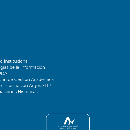
o Institucional
gías de la Información
UDAI
ción de Gestión Académica
de Información Argos ERP
ciones Históricas