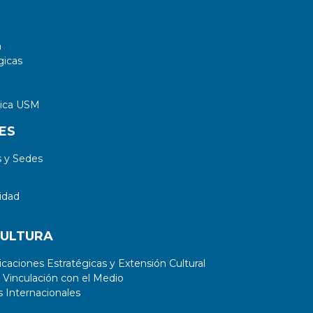
a
gicas
tica USM
ES
 y Sedes
idad
CULTURA
aciones Estratégicas y Extensión Cultural
 Vinculación con el Medio
 Internacionales