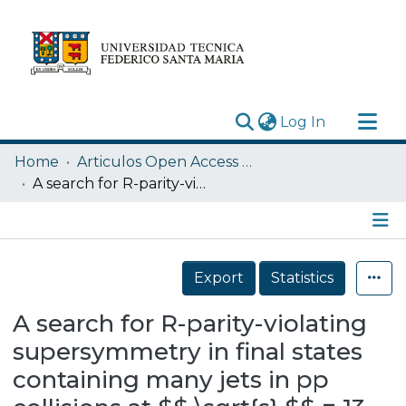
(current)
Log In
Research Outputs
Home
Articulos Open Access USM
Statistics
A search for R-parity-violating supersymmetry in final states containing many jets in pp collisions at $$ \sqrt{s} $$ = 13 TeV with the ATLAS detector
Acerca de
Depósito
Details
Export
Statistics
A search for R-parity-violating
supersymmetry in final states
containing many jets in pp