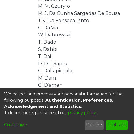
M. M. Czurylo
M. J. Da Cunha Sargedas De Sousa
J. V. Da Fonseca Pinto
C. Da Via
W. Dabrowski
T. Dado
S. Dahbi
T. Dai
D. Dal Santo
C. Dallapiccola
M. Dam
G. D’amen
V. D’Amico
We collect and process your personal information for the
J. Damp
following purposes:
Authentication, Preferences,
Acknowledgement and Statistics
.
J. R. Dandoy
To learn more, please read our
privacy policy
.
M. F. Daneri
M. Danninger
Customize
Decline
That's ok
V. Dao