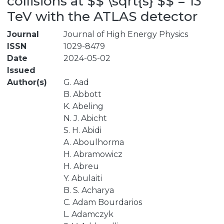
collisions at $$ \sqrt{s} $$ = 13
TeV with the ATLAS detector
Journal
Journal of High Energy Physics
ISSN
1029-8479
Date
2024-05-02
Issued
Author(s)
G. Aad
B. Abbott
K. Abeling
N. J. Abicht
S. H. Abidi
A. Aboulhorma
H. Abramowicz
H. Abreu
Y. Abulaiti
B. S. Acharya
C. Adam Bourdarios
L. Adamczyk