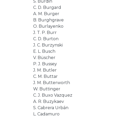
S. Burdin
C. D. Burgard
A. M. Burger
B. Burghgrave
O. Burlayenko
J. T. P. Burr
C. D. Burton
J. C. Burzynski
E. L. Busch
V. Büscher
P. J. Bussey
J. M. Butler
C. M. Buttar
J. M. Butterworth
W. Buttinger
C. J. Buxo Vazquez
A. R. Buzykaev
S. Cabrera Urbán
L. Cadamuro