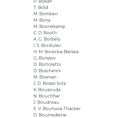
P. Bokan
T. Bold
M. Bomben
M. Bona
M. Boonekamp
C. D. Booth
A. G. Borbély
I. S. Bordulev
H. M. Borecka-Bielska
G. Borissov
D. Bortoletto
D. Boscherini
M. Bosman
J. D. Bossio Sola
K. Bouaouda
N. Bouchhar
J. Boudreau
E. V. Bouhova-Thacker
D. Boumediene