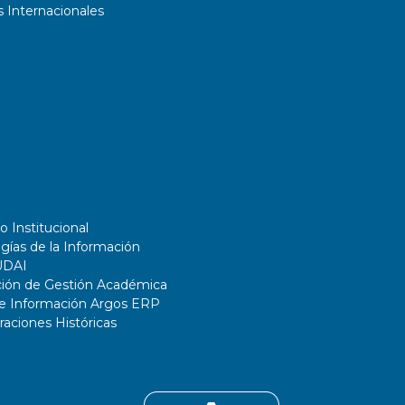
 Internacionales
o Institucional
gías de la Información
UDAI
ción de Gestión Académica
de Información Argos ERP
ciones Históricas