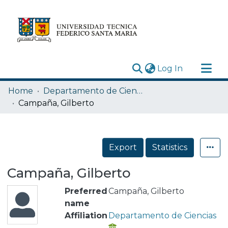
(current)
Log In
Research Outputs
Home
Departamento de Ciencias
Statistics
Campaña, Gilberto
Acerca de
Depósito
Export
Statistics
Campaña, Gilberto
Preferred
Campaña, Gilberto
name
Affiliation
Departamento de Ciencias