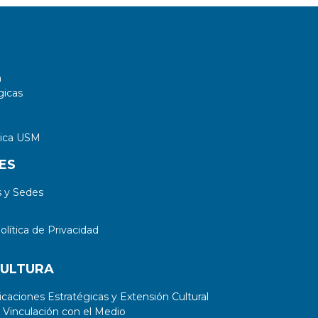
a
gicas
tica USM
ES
 y Sedes
lítica de Privacidad
CULTURA
aciones Estratégicas y Extensión Cultural
 Vinculación con el Medio