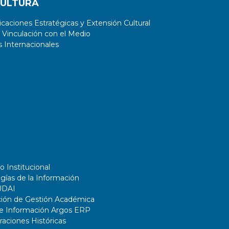
CULTURA
aciones Estratégicas y Extensión Cultural
 Vinculación con el Medio
 Internacionales
o Institucional
gías de la Información
UDAI
ción de Gestión Académica
de Información Argos ERP
ciones Históricas