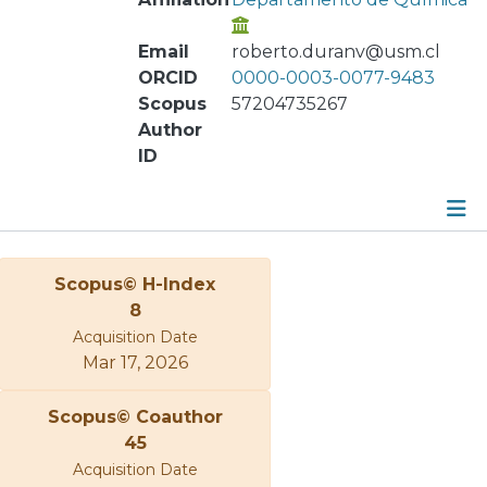
Email
roberto.duranv@usm.cl
ORCID
0000-0003-0077-9483
Scopus
57204735267
Author
ID
Metrics
Scopus© H-Index
Other
8
Acquisition Date
Mar 17, 2026
Scopus© Coauthor
45
Acquisition Date