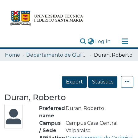
(current)
Log In
Research Outputs
Home
Departamento de Química
Duran, Roberto
Statistics
Acerca de
Export
Statistics
Depósito
Duran, Roberto
Preferred
Duran, Roberto
name
Campus
Campus Casa Central
/ Sede
Valparaíso
Affiliation
Departamento de Química