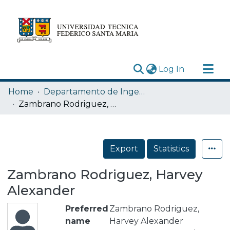
(current)
Log In
Research Outputs
Home
Departamento de Ingeniería Mecánica
Statistics
Zambrano Rodriguez, Harvey Alexander
Acerca de
Depósito
Export
Statistics
Zambrano Rodriguez, Harvey
Alexander
Preferred
Zambrano Rodriguez,
name
Harvey Alexander