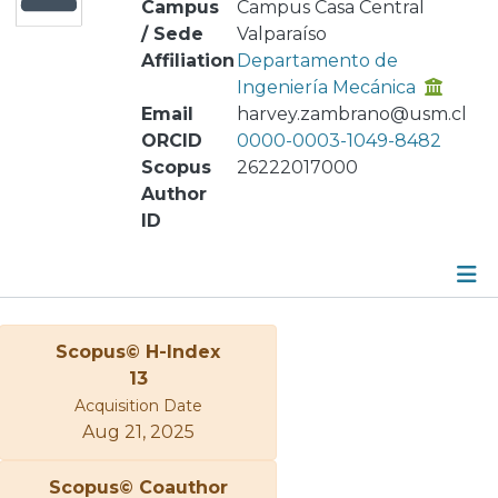
Campus
Campus Casa Central
/ Sede
Valparaíso
Affiliation
Departamento de
Ingeniería Mecánica
Email
harvey.zambrano@usm.cl
ORCID
0000-0003-1049-8482
Scopus
26222017000
Author
ID
Metrics
Scopus© H-Index
Other
13
Acquisition Date
Aug 21, 2025
Scopus© Coauthor