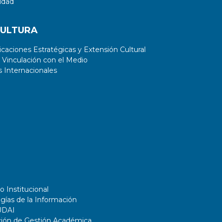
idad
CULTURA
aciones Estratégicas y Extensión Cultural
 Vinculación con el Medio
 Internacionales
o Institucional
gías de la Información
UDAI
ción de Gestión Académica