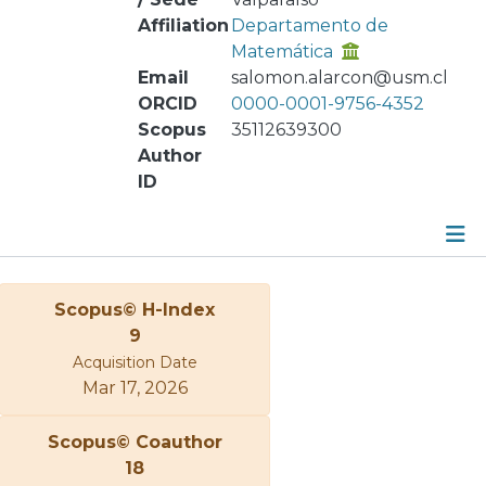
Affiliation
Departamento de
Matemática
Email
salomon.alarcon@usm.cl
ORCID
0000-0001-9756-4352
Scopus
35112639300
Author
ID
Metrics
Scopus© H-Index
Other
9
Acquisition Date
Mar 17, 2026
Scopus© Coauthor
18