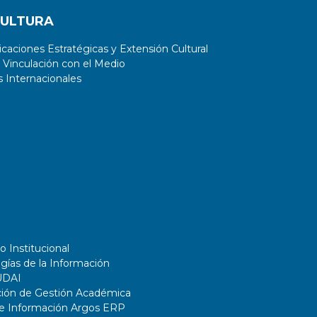
CULTURA
aciones Estratégicas y Extensión Cultural
 Vinculación con el Medio
 Internacionales
o Institucional
gías de la Información
UDAI
ción de Gestión Académica
de Información Argos ERP