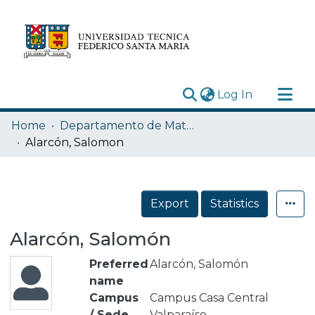
(current)
Log In
Research Outputs
Home
Departamento de Matemática
Statistics
Alarcón, Salomon
Acerca de
Depósito
Export
Statistics
Alarcón, Salomón
Preferred
Alarcón, Salomón
name
Campus
Campus Casa Central
/ Sede
Valparaíso