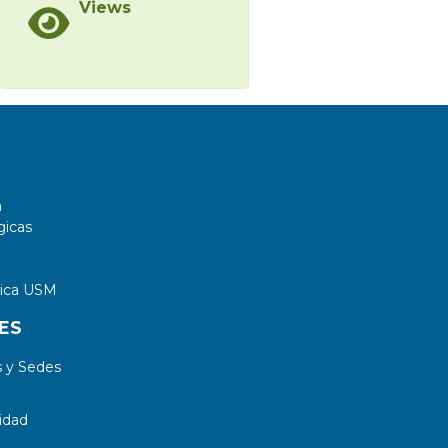
Views
a
gicas
tica USM
ES
 y Sedes
idad