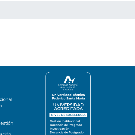
cional
a
estión
ación