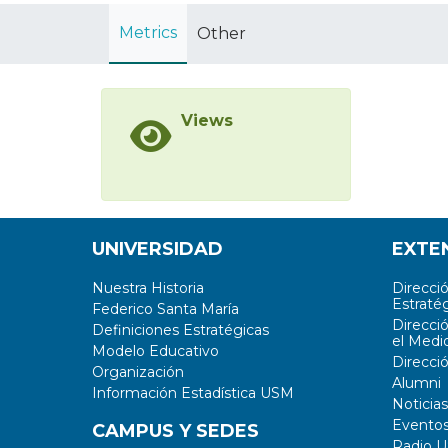
Metrics
Other
Views
UNIVERSIDAD
EXTE
Nuestra Historia
Direcci
Estratég
Federico Santa María
Direcci
Definiciones Estratégicas
el Medi
Modelo Educativo
Direcci
Organización
Alumni
Información Estadística USM
Noticias
Evento
CAMPUS Y SEDES
Radio 