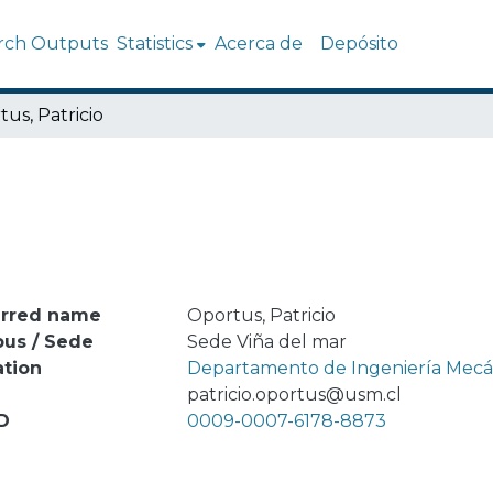
rch Outputs
Statistics
Acerca de
Depósito
us, Patricio
erred name
Oportus, Patricio
us / Sede
Sede Viña del mar
ation
Departamento de Ingeniería Mecá
l
patricio.oportus@usm.cl
D
0009-0007-6178-8873