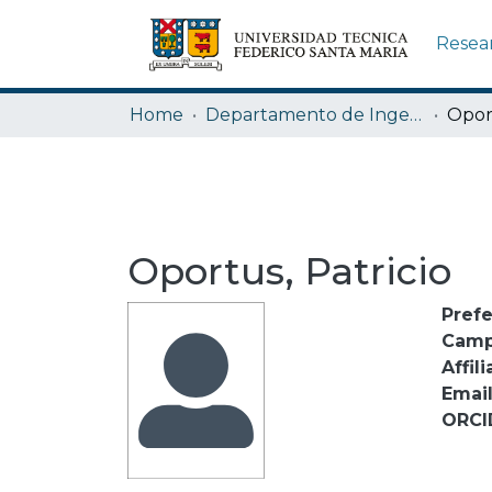
Resea
Home
Departamento de Ingeniería Mecánica
Oport
Oportus, Patricio
Pref
Camp
Affili
Emai
ORCI