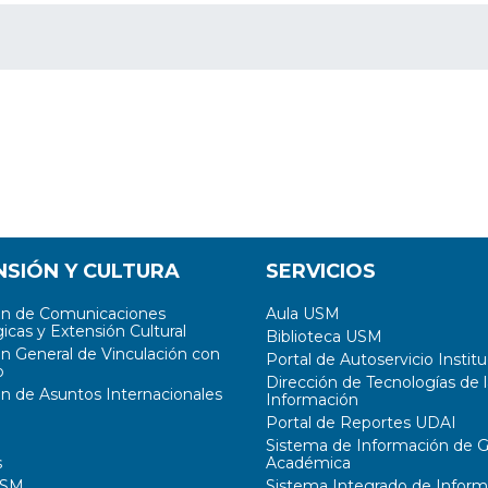
NSIÓN Y CULTURA
SERVICIOS
ón de Comunicaciones
Aula USM
icas y Extensión Cultural
Biblioteca USM
ón General de Vinculación con
Portal de Autoservicio Institu
o
Dirección de Tecnologías de l
ón de Asuntos Internacionales
Información
Portal de Reportes UDAI
Sistema de Información de G
s
Académica
USM
Sistema Integrado de Inform