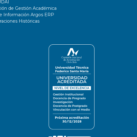
UDAI
ción de Gestión Académica
de Información Argos ERP
ciones Históricas