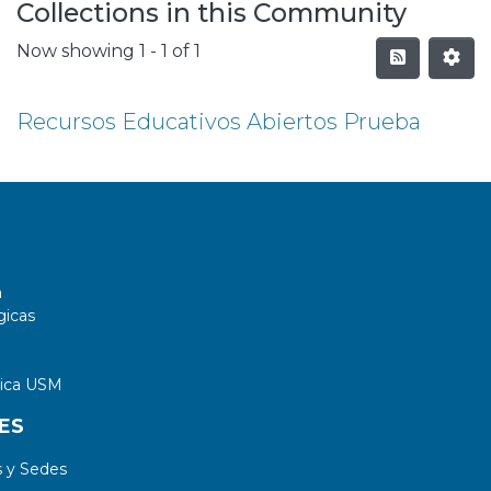
Collections in this Community
Now showing
1 - 1 of 1
Recursos Educativos Abiertos Prueba
a
gicas
tica USM
ES
 y Sedes