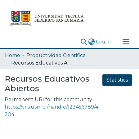
(current)
Log In
Research Outputs
Home
Productividad Cientifica
Statistics
Recursos Educativos Abiertos
Acerca de
Recursos Educativos
Statistics
Depósito
Abiertos
Permanent URI for this community
https://cris.usm.cl/handle/123456789/4
204