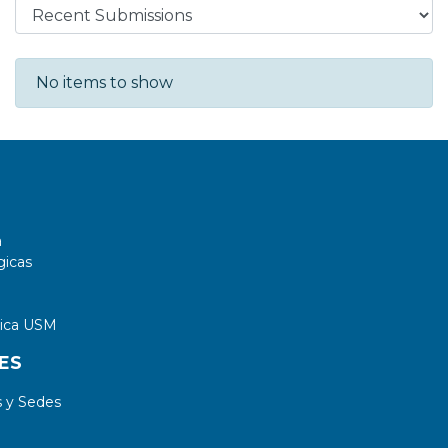
Recent Submissions
No items to show
a
gicas
tica USM
ES
 y Sedes