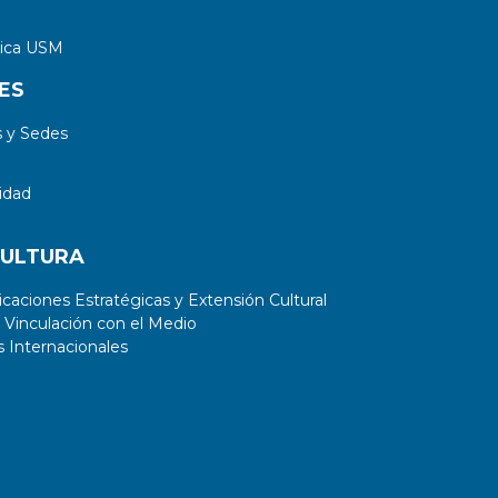
tica USM
ES
 y Sedes
idad
CULTURA
aciones Estratégicas y Extensión Cultural
 Vinculación con el Medio
 Internacionales