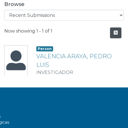
Browse
Recent Submissions
Now showing
1 - 1 of 1
Person
VALENCIA ARAYA, PEDRO
LUIS
INVESTIGADOR
a
gicas