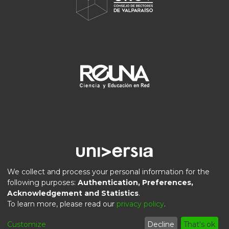
We collect and process your personal information for the
following purposes:
Authentication, Preferences,
Acknowledgement and Statistics
.
DSpace software
copyright © 2002-2026
LYRASIS
To learn more, please read our
privacy policy
.
Privacy
End User
Send
Cookie
Customize
Decline
That's ok
policy
Agreement
Feedback
settings