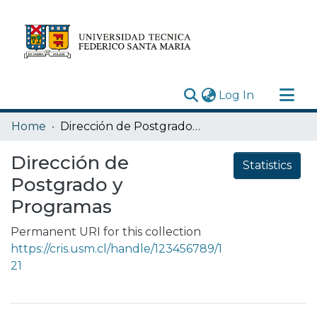
(current)
Log In
Research Outputs
Home
Dirección de Postgrado y Programas
Statistics
Dirección de
Statistics
Acerca de
Postgrado y
Depósito
Programas
Permanent URI for this collection
https://cris.usm.cl/handle/123456789/1
21