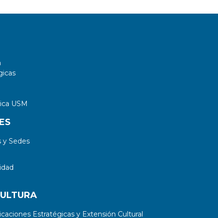
a
gicas
tica USM
ES
 y Sedes
idad
CULTURA
aciones Estratégicas y Extensión Cultural