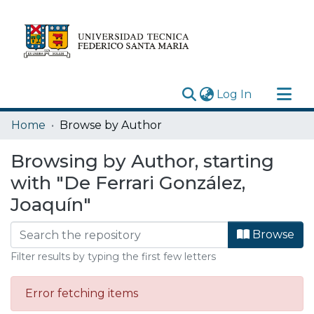
(current)
Log In
Research Outputs
Home
Browse by Author
Statistics
Browsing by Author, starting
Acerca de
with "De Ferrari González,
Depósito
Joaquín"
Browse
Filter results by typing the first few letters
Error fetching items